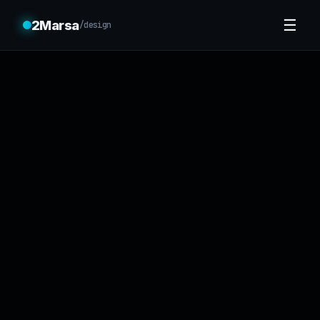
☰
2Marsa
/design